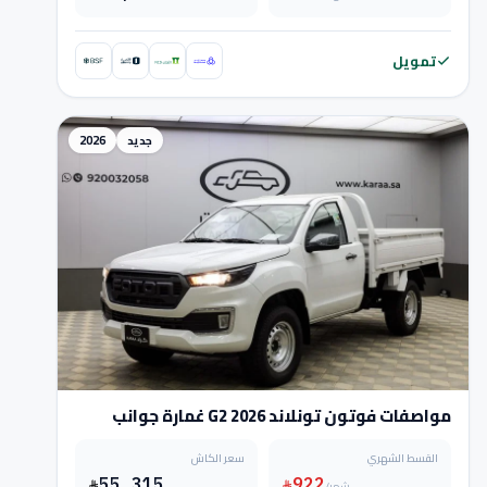
تمويل
جديد
2026
مواصفات فوتون تونلاند G2 2026 غمارة جوانب
القسط الشهري
سعر الكاش
55,315
922
/شهر