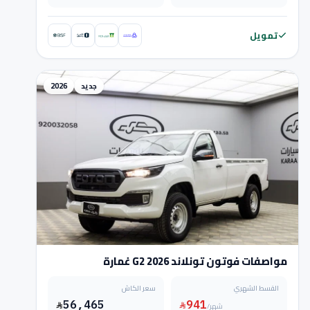
تمويل
جديد
2026
مواصفات فوتون تونلاند G2 2026 غمارة
القسط الشهري
سعر الكاش
56,465
941
/شهر