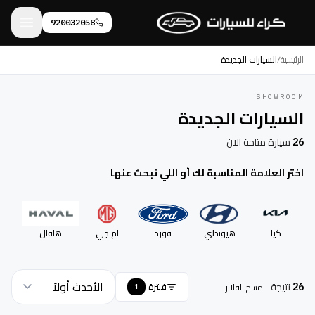
920032058
الرئيسية
/
السيارات الجديدة
SHOWROOM
السيارات الجديدة
سيارة متاحة الآن
26
اختر العلامة المناسبة لك أو اللي تبحث عنها
كيا
هيونداي
فورد
ام جي
هافال
ني
نتيجة
فلترة
مسح الفلاتر
1
26