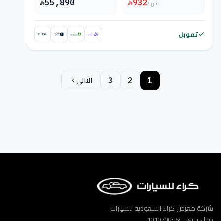
55,890
932
/شهر
تمويل
التالي
3
2
1
شركة معرض كراء السعودية للسيارات
سجل تجاري · 1010700464