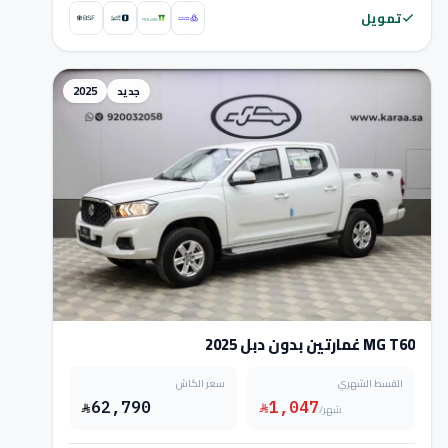
تمويل
جديد
2025
MG T60 غمارتين بدون دبل 2025
القسط الشهري
سعر الكاش
62,790
1,047
/شهر