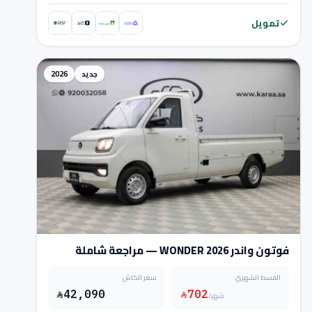
تمويل
جديد
2026
فوتون واندر WONDER 2026 — مراجعة شاملة
والسعر
القسط الشهري
سعر الكاش
42,090
702
/شهر