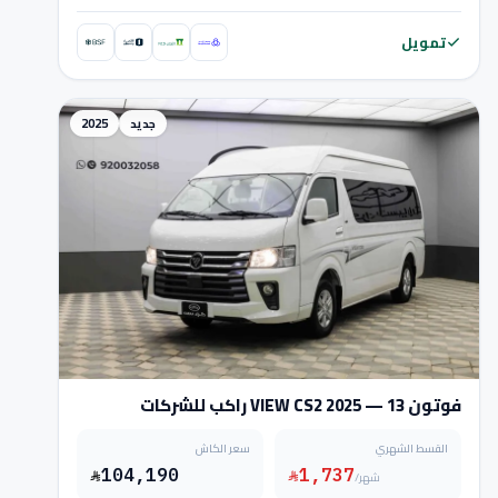
تمويل
جديد
2025
فوتون VIEW CS2 2025 — 13 راكب للشركات
القسط الشهري
سعر الكاش
104,190
1,737
/شهر