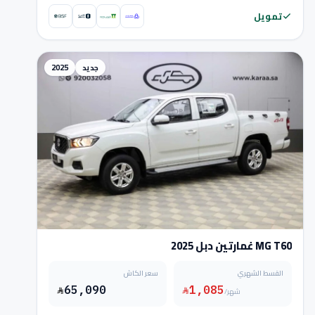
تمويل
جديد
2025
MG T60 غمارتين دبل 2025
القسط الشهري
سعر الكاش
65,090
1,085
/شهر