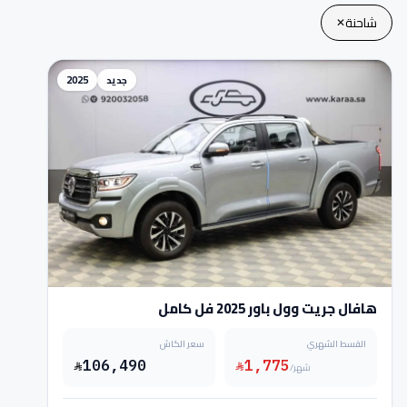
شاحنة
✕
جديد
2025
هافال جريت وول باور 2025 فل كامل
القسط الشهري
سعر الكاش
106,490
1,775
/شهر