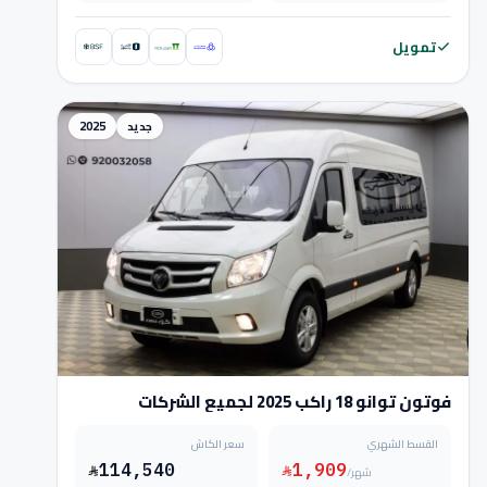
تمويل
جديد
2025
فوتون توانو 18 راكب 2025 لجميع الشركات
والمؤسسات
القسط الشهري
سعر الكاش
114,540
1,909
/شهر