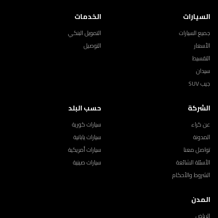
السيارات
الخدمات
جميع السيارات
التمويل البنكي
الأسعار
التوصيل
التقسيط
سيدان
جيب SUV
الشركة
حسب البلد
عن كراء
سيارات كورية
المدونة
سيارات يابانية
تواصل معنا
سيارات أمريكية
الأسئلة الشائعة
سيارات صينية
الشروط والأحكام
المدن
الرياض