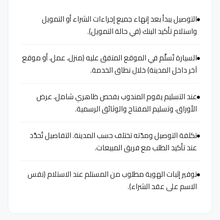
التوصيل يبدأ بعد إنهاء جميع إجراءات الشراء أو التمويل
واستلام تأكيد البنك (في حالة التمويل).
السيارة تُسلَّم في الموقع المتفق عليه (منزل، عمل، أو موقع
آخر داخل المدينة) خلال نطاق الخدمة.
عند التسليم يقوم المندوب بفحص ظاهري شامل، عرض
الأوراق، وتسليم المفتاح والوثائق الرسمية.
تكلفة التوصيل ومدّته تختلف حسب المدينة. التفاصيل تُحدَّد
عند تأكيد الطلب مع فريق المبيعات.
توفير إثبات الهوية مطلوب من المستلم عند الاستلام (نفس
الاسم على عقد الشراء).