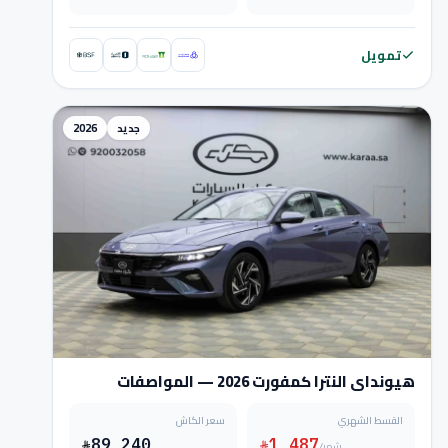
تمويل
جديد
2026
هيونداي النترا كمفورت 2026 — المواصفات
والسعر
القسط الشهري
سعر الكاش
89,240
1,487
/شهر