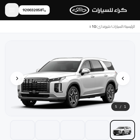
920032058
الرئيسية
/
السيارات
/
هيونداي
/
i 10
/ 5
1