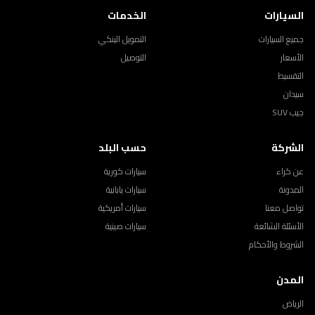
السيارات
الخدمات
جميع السيارات
التمويل البنكي
الأسعار
التوصيل
التقسيط
سيدان
جيب SUV
الشركة
حسب البلد
عن كراء
سيارات كورية
المدونة
سيارات يابانية
تواصل معنا
سيارات أمريكية
الأسئلة الشائعة
سيارات صينية
الشروط والأحكام
المدن
الرياض