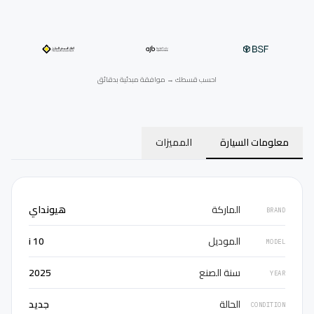
احسب قسطك → موافقة مبدئية بدقائق
معلومات السيارة
المميزات
الماركة
هيونداي
BRAND
الموديل
i 10
MODEL
سنة الصنع
2025
YEAR
الحالة
جديد
CONDITION