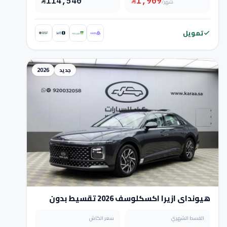
114,540
1,909
/شهر
تمويل
جديد
2026
هيونداي ازيرا اكسكلوسف 2026 تقسيط بدون
دفعه أولى
القسط الشهري
سعر الكاش