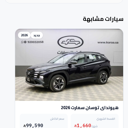
سيارات مشابهة
جديد
2026
هيونداي توسان سمارت 2026
القسط الشهري
سعر الكاش
99,590
1,660
/شهر