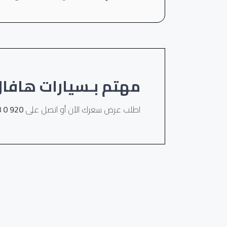
مهتم بـسيارات هافال H6
اطلب عرض سعرك الآن أو اتصل على
920 0 32058