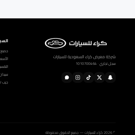
السي
جميع ا
شركة معرض كراء السعودية للسيارات
الأسعا
سجل تجاري · 1010700464
التقسي
سيدان
جيب SUV
© 2026 كراء للسيارات — جميع الحقوق محفوظة