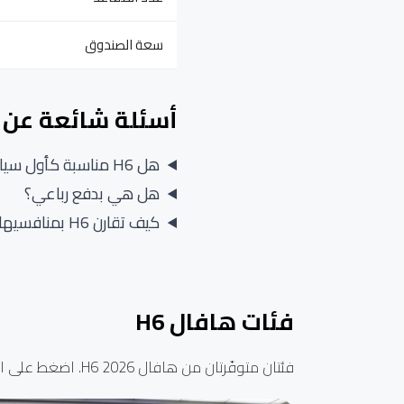
سعة الصندوق
أسئلة شائعة عن ها
هل H6 مناسبة كأول سيارة عائلية؟
هل هي بدفع رباعي؟
كيف تقارن H6 بمنافسيها في السوق؟
فئات هافال H6
فئتان متوفّرتان من هافال H6 2026. اضغط على الفئة لاستعراض مواصفاتها وسعرها بالتفصيل.