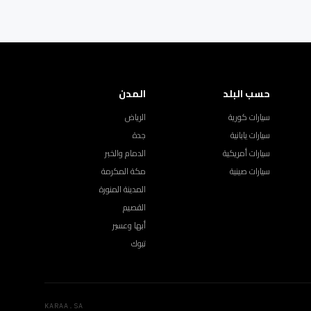
حسب البلد
المدن
سيارات كورية
الرياض
سيارات يابانية
جدة
سيارات أمريكية
الدمام والخبر
سيارات صينية
مكة المكرمة
المدينة المنورة
القصيم
أبها وعسير
تبوك
KARAA.SA