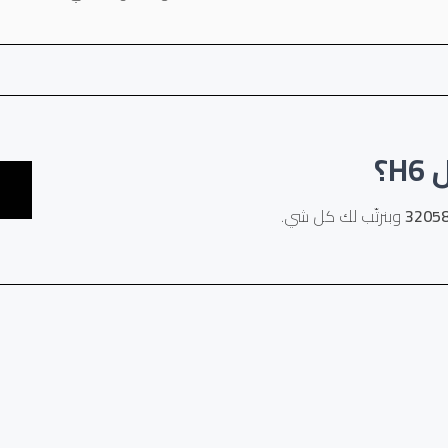
؟
وبنرتّب لك كل شي.