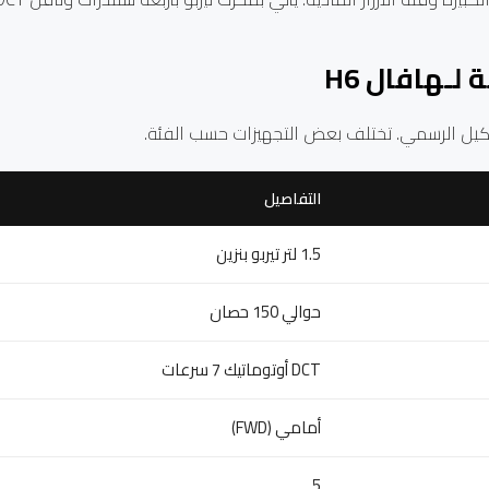
لـهافال H6
يل الرسمي. تختلف بعض التجهيزات حسب الفئة.
التفاصيل
1.5 لتر تيربو بنزين
حوالي 150 حصان
DCT أوتوماتيك 7 سرعات
أمامي (FWD)
5