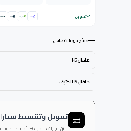
تمويل
تصفّح موديلات هافال
هافال H6
هافال H6 اكتيف
تمويل وتقسيط سيارات 
اقتنِ سيارات هافال H6 بأقساط شهرية ميسّرة وموافقة سريعة عبر بنوك معتمدة، وبضمان الوكيل الرسمي.