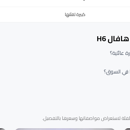
كبيرة لفئتها
فال H6