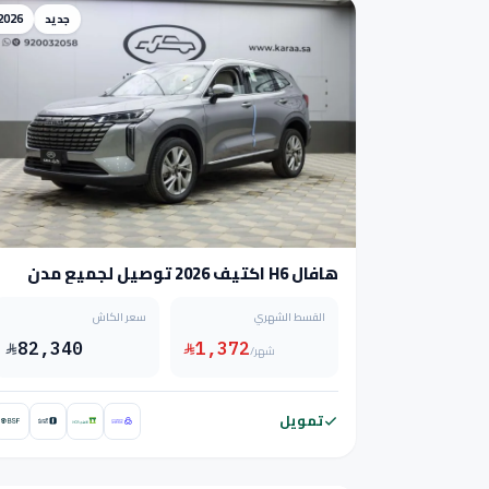
جديد
2026
هافال H6 اكتيف 2026 توصيل لجميع مدن
المملكة
القسط الشهري
سعر الكاش
82,340
1,372
/شهر
تمويل