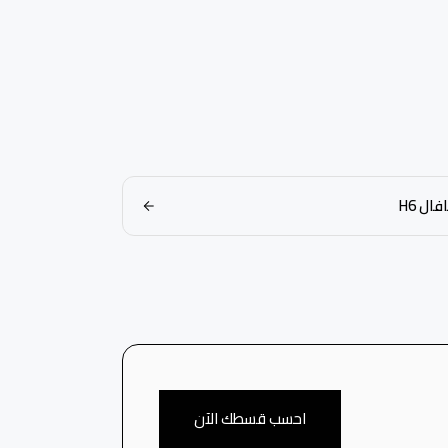
ال H6
احسب قسطك الآن