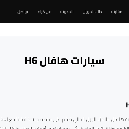
مقارنة
طلب تمويل
المدونة
عن كراء
تواصل
سيارات هافال H6
ت هافال عالميًا. الجيل الحالي صُمّم على منصة جديدة تمامًا مع لغة 
قلة الأزرار المادية. يأتي بمحرك تيربو بأربعة سلندرات وناقل DCT بسبع سرعات.