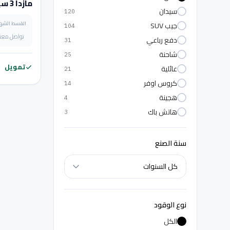
مازدا 3 سيدان
سيدان
120
القسط الشه
جيب SUV
104
تواصل معنا
دفع رباعي
31
شاحنة
25
تمويل
عائلية
21
كروس اوفر
14
هجينة
4
هاتش باك
3
سنة الصنع
نوع الوقود
الكل