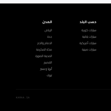
حسب البلد
المدن
سيارات كورية
الرياض
سيارات يابانية
جدة
سيارات أمريكية
الدمام والخبر
سيارات صينية
مكة المكرمة
المدينة المنورة
القصيم
أبها وعسير
تبوك
KARAA.SA