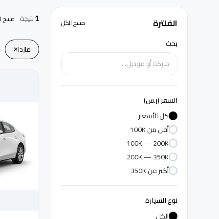
نتيجة
مسح الف
1
الفلترة
مسح الكل
بحث
مازدا
✕
السعر (ر.س)
كل الأسعار
أقل من 100K
100K — 200K
200K — 350K
أكثر من 350K
نوع السيارة
الكل