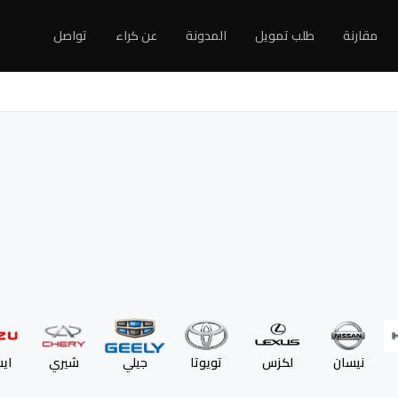
مقارنة
طلب تمويل
المدونة
عن كراء
تواصل
نيسان
لكزس
تويوتا
جيلي
شيري
اي