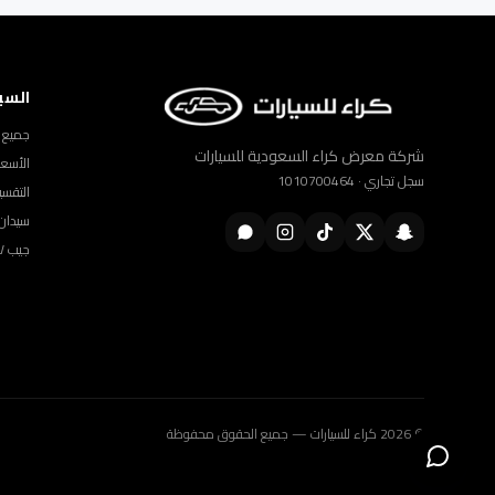
السي
جميع ا
شركة معرض كراء السعودية للسيارات
الأسعا
سجل تجاري · 1010700464
التقسي
سيدان
جيب SUV
© 2026 كراء للسيارات — جميع الحقوق محفوظة