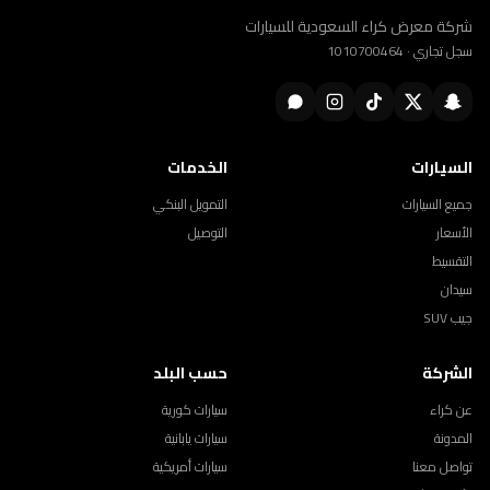
شركة معرض كراء السعودية للسيارات
سجل تجاري · 1010700464
السيارات
الخدمات
جميع السيارات
التمويل البنكي
الأسعار
التوصيل
التقسيط
سيدان
جيب SUV
الشركة
حسب البلد
عن كراء
سيارات كورية
المدونة
سيارات يابانية
تواصل معنا
سيارات أمريكية