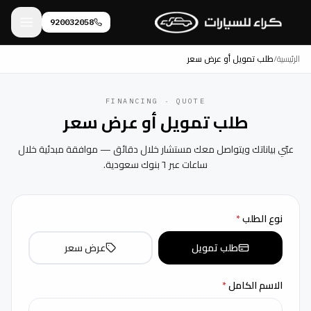
920032058
الرئيسية
/
طلب تمويل أو عرض سعر
FINANCING · QUOTE
طلب تمويل أو عرض سعر
عبّي بياناتك ويتواصل معك مستشار خلال دقائق — موافقة مبدئية خلال
ساعات عبر ٦ بنوك سعودية.
نوع الطلب
*
طلب تمويل
عرض سعر
الاسم الكامل
*