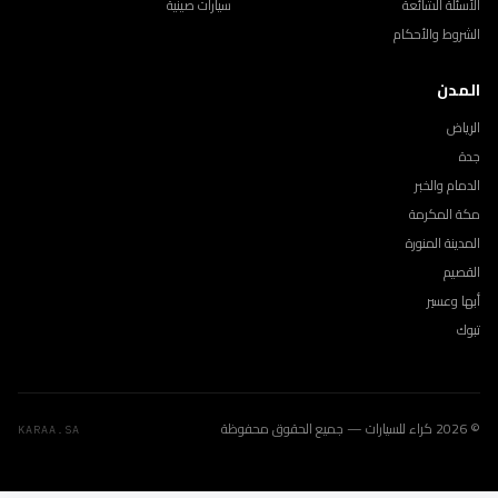
الأسئلة الشائعة
سيارات صينية
الشروط والأحكام
المدن
الرياض
جدة
الدمام والخبر
مكة المكرمة
المدينة المنورة
القصيم
أبها وعسير
تبوك
© 2026 كراء للسيارات — جميع الحقوق محفوظة
KARAA.SA